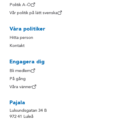
Politik A-Ö
Vår politik på lätt svenska
Våra politiker
Hitta person
Kontakt
Engagera dig
Bli medlem
På gång
Våra vänner
Pajala
Lulsundsgatan 34 B
972 41 Luleå
pajala@liberalerna.se