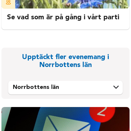
Se vad som är på gång i vårt parti
Upptäckt fler evenemang i
Norrbottens län
Norrbottens län
Arjeplog
Kiruna
Arvidsjaur
Luleå
Boden
Pajala
Gällivare
Piteå