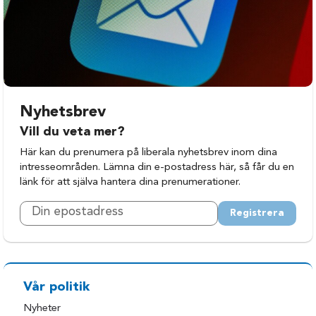
Haparanda
Älvsbyn
Jokkmokk
Överkalix
Kalix
Övertorneå
Nyhetsbrev
Vill du veta mer?
Här kan du prenumera på liberala nyhetsbrev inom dina
intresseområden. Lämna din e-postadress här, så får du en
länk för att själva hantera dina prenumerationer.
Registrera
Vår politik
Nyheter